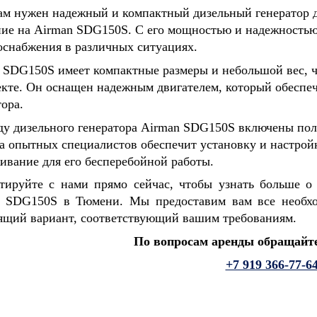
ам нужен надежный и компактный дизельный генератор д
ие на Airman SDG150S. С его мощностью и надежностью
оснабжения в различных ситуациях.
 SDG150S имеет компактные размеры и небольшой вес, чт
ООО
ООО "Строит
екте. Он оснащен надежным двигателем, который обеспе
"Нефтегазстройинвест"
управление
 "Тиссен
тора.
х" Южного
СКРУ-2
ду дизельного генератора Airman SDG150S включены по
а опытных специалистов обеспечит установку и настройк
ивание для его бесперебойной работы.
тируйте с нами прямо сейчас, чтобы узнать больше 
n SDG150S в Тюмени. Мы предоставим вам все необх
ящий вариант, соответствующий вашим требованиям.
По вопросам аренды обращайте
+7 919 366-77-6