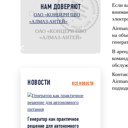
НАМ ДОВЕРЯЮТ
Если в
вниман
электр
Airman
оношпан
ОАО «КОНЦЕРН ПВО
на объ
остан"
«АЛМАЗ-АНТЕЙ»
филиал ООО
генера
Шахтбау Гмб
рудника 
В арен
команд
обслуж
Контак
НОВОСТИ
Airma
ВСЕ НОВОСТИ
подход
Генератор как практичное
решение для автономного