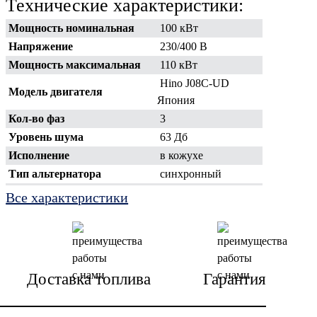
Технические характеристики:
Мощность номинальная
100 кВт
Напряжение
230/400 В
Мощность максимальная
110 кВт
Hino J08C-UD
Модель двигателя
Япония
Кол-во фаз
3
Уровень шума
63 Дб
Исполнение
в кожухе
Тип альтернатора
синхронный
Расход топлива
19.4 л/ч
Все характеристики
Емкость топливного бака
250 л
Запуск генератора
электростартер
Время непрерывной работы
13 ч
Масса
2430 кг
Доставка топлива
Гарантия
Габаритные размеры
2990x1180x1480 мм
(ДхШхВ)