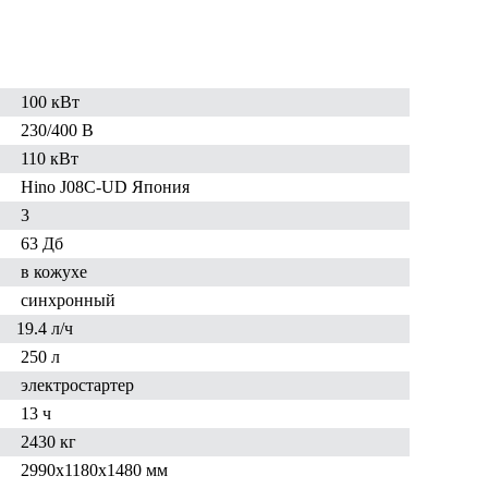
100 кВт
230/400 В
110 кВт
Hino J08C-UD Япония
3
63 Дб
в кожухе
синхронный
19.4 л/ч
250 л
электростартер
13 ч
2430 кг
2990x1180x1480 мм