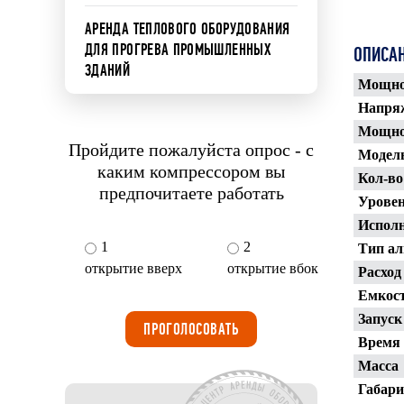
АРЕНДА ТЕПЛОВОГО ОБОРУДОВАНИЯ
ДЛЯ ПРОГРЕВА ПРОМЫШЛЕННЫХ
ОПИСАН
ЗДАНИЙ
Мощнос
Напря
Мощно
Пройдите пожалуйста опрос - с
Модель
каким компрессором вы
Кол-во
предпочитаете работать
Уровен
Испол
1
2
Тип ал
открытие вверх
открытие вбок
Расход
Емкост
Запуск
ПРОГОЛОСОВАТЬ
Время 
Масса
Габари