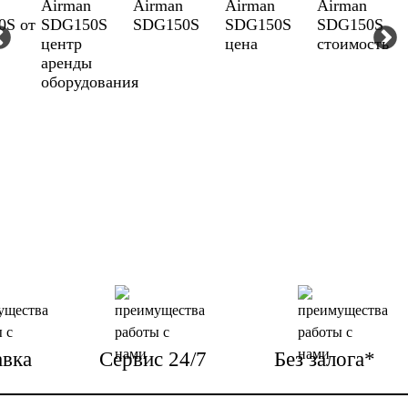
авка
Сервис 24/7
Без залога*