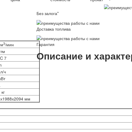
Без залога*
Доставка топлива
Гарантия
3
 м
/мин
атм
Описание и характе
C 7
л
 л/ч
кВт
.
 кг
8х1988х2094 мм