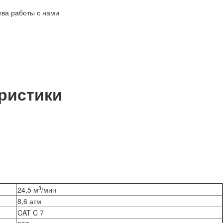
ристики
3
24,5 м
/мин
8,6 атм
CAT C 7