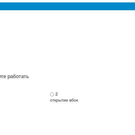
ете работать
2
открытие вбок