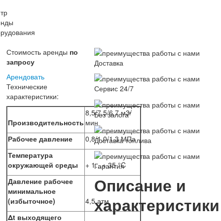
Стоимость аренды
по
запросу
Доставка
Арендовать
Технические
Сервис 24/7
характеристики:
8,5/7,5/6,7 м3/
Без залога*
Производительность
мин
Рабочее давление
0,8/1,0/1,3
МПа
Доставка топлива
Температура
окружающей среды
+ 1…+ 35 °C
Гарантия
Описание и
Давление рабочее
минимальное
характеристики
(избыточное)
4,5 атм
Δt выходящего