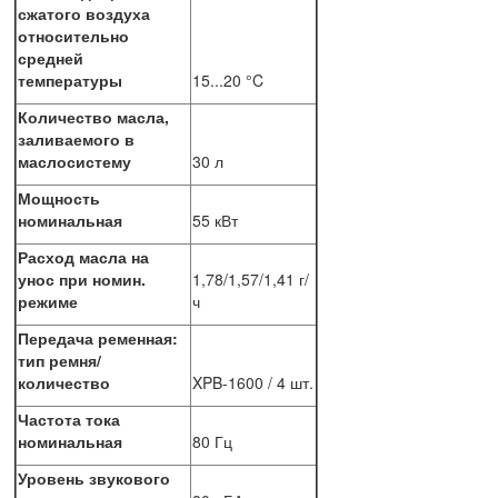
сжатого воздуха
относительно
средней
температуры
15...20 °C
Количество масла,
заливаемого в
маслосистему
30 л
Мощность
номинальная
55 кВт
Расход масла на
унос при номин.
1,78/1,57/1,41 г/
режиме
ч
Передача ременная:
тип ремня/
количество
XPB-1600 / 4 шт.
Частота тока
номинальная
80 Гц
Уровень звукового