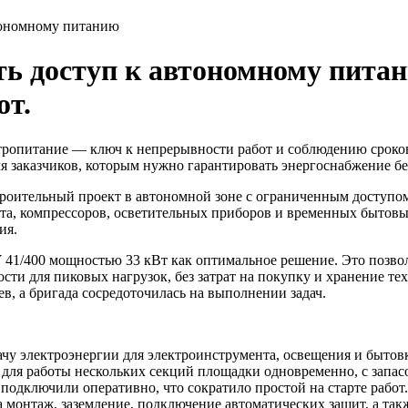
втономному питанию
ть доступ к автономному питан
от.
тропитание — ключ к непрерывности работ и соблюдению сроко
 заказчиков, которым нужно гарантировать энергоснабжение б
оительный проект в автономной зоне с ограниченным доступом к
нта, компрессоров, осветительных приборов и временных бытов
ия.
 41/400 мощностью 33 кВт как оптимальное решение. Это позво
и для пиковых нагрузок, без затрат на покупку и хранение тех
ев, а бригада сосредоточилась на выполнении задач.
чу электроэнергии для электроинструмента, освещения и бытов
 для работы нескольких секций площадки одновременно, с запас
 подключили оперативно, что сократило простой на старте работ.
 монтаж, заземление, подключение автоматических защит, а так