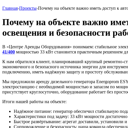
Главная
-
Проекты
-Почему на объекте важно иметь доступ к а
Почему на объекте важно име
освещения и безопасности раб
В «Центре Аренды Оборудования» понимаем: стабильное элек
41/400
мощностью 33 кВт становится практичным решением для
К нам обратился клиент, планировавший крупный ремонтно-стр
экономичного и безопасного источника энергии для инструме
подключению, иметь надёжную защиту и простоту обслуживан
Мы предложили аренду дизельного генератора Energoprom ESY
электростанцию с необходимой мощностью и запасом по мощност
присутствует круглосуточно, оборудование работает без просто
Итоги нашей работы на объекте:
Надёжное питание: генератор обеспечил стабильную пода
Характеристики под задачу: 33 кВт мощности достаточно
Быстрое развёртывание: агрегат доставили, установили и
Сопровождение и безопасность: наша команда обеспечила