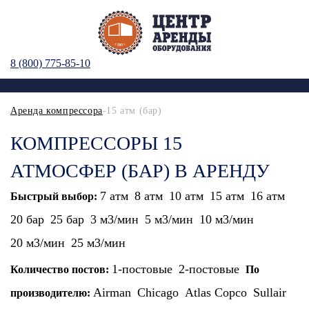
8 (800) 775-85-10
Аренда компрессора
-15 атм (бар)
КОМПРЕССОРЫ 15
АТМОСФЕР (БАР) В АРЕНДУ
7 атм
8 атм
10 атм
15 атм
16 атм
Быстрый выбор:
20 бар
25 бар
3 м3/мин
5 м3/мин
10 м3/мин
20 м3/мин
25 м3/мин
1-постовые
2-постовые
Количество постов:
По
Airman
Chicago
Atlas Copco
Sullair
производителю: