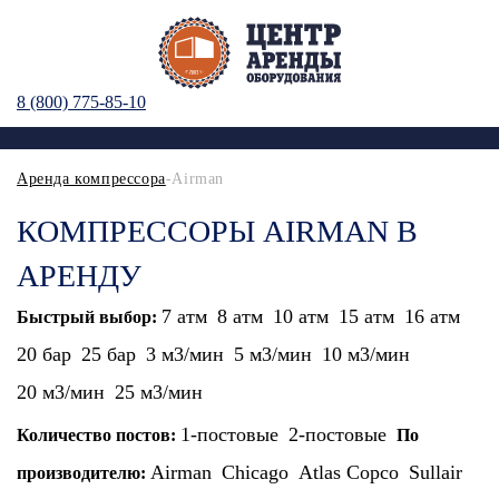
8 (800) 775-85-10
Аренда компрессора
-Airman
КОМПРЕССОРЫ AIRMAN В
АРЕНДУ
7 атм
8 атм
10 атм
15 атм
16 атм
Быстрый выбор:
20 бар
25 бар
3 м3/мин
5 м3/мин
10 м3/мин
20 м3/мин
25 м3/мин
1-постовые
2-постовые
Количество постов:
По
Airman
Chicago
Atlas Copco
Sullair
производителю: